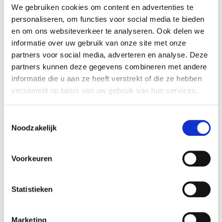
Telefoonnummer
We gebruiken cookies om content en advertenties te
personaliseren, om functies voor social media te bieden
en om ons websiteverkeer te analyseren. Ook delen we
informatie over uw gebruik van onze site met onze
Versturen
partners voor social media, adverteren en analyse. Deze
Wat zeggen onze klanten
partners kunnen deze gegevens combineren met andere
informatie die u aan ze heeft verstrekt of die ze hebben
Hier geweest vanwege een schade aan mijn lease
verzameld op basis van uw gebruik van hun services.
auto. Vriendelijke medewerkers, leggen alles netjes uit.
Schade is helemaal weggewerkt en zij hebben mij
Toestemmingsselectie
achteraf uitgelegd hoe ze dat hebben gedaan.
Noodzakelijk
Prettige ervaring. Ook fijn dat ze de auto gewassen
hebben achteraf. Echt een aanrader dit bedrijf.
Voorkeuren
Paul
Statistieken
Marketing