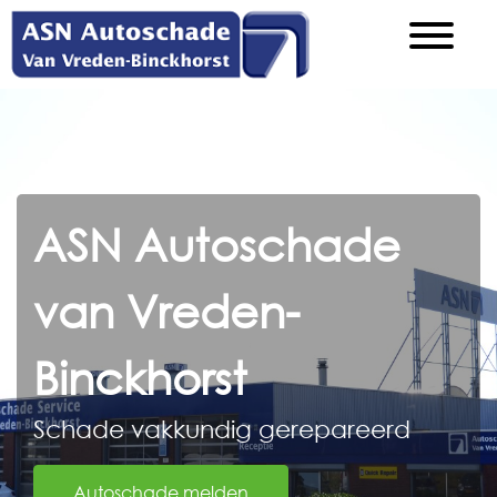
ASN Autoschade
van Vreden-
Binckhorst
Schade vakkundig gerepareerd
Autoschade melden